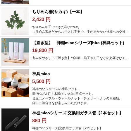
ちりめん榊(サカキ)【一本】
2,420 円
ちりめん細工でできた榊(サカキ)
ちりめん素材だからお手入れ不要で、手が届かない神棚への交換に困っている方や、傷みやすい夏場でもいつも綺麗に飾ることができます。
【置き型】 神棚micoシリーズ|hira (神具セット)
19,800 円
丸みがやさしい【置き型】の神棚。施工や加工などの必要はなく、お供えのための神具もセットに。お手元に届いてからすぐにお祀りすることができます。
神具mico
5,500 円
神棚micoシリーズの神具セット。
皿(かはらけ)・水器(すいき)の三点セット。
台座はメープル・ウォールナット・チェリー・ナラの四種類。
自由に組合せをお楽しみいただけます。
神棚micoシリーズ|交換用ガラス管【2本セット】
880 円
神棚micoシリーズ|交換用ガラス管【2本セット】